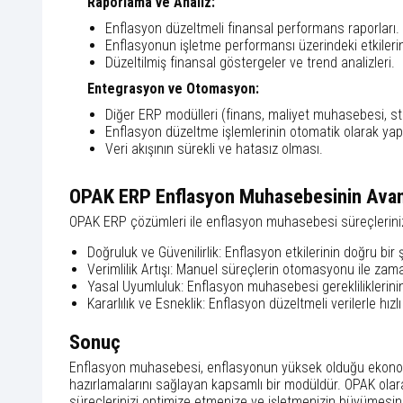
Raporlama ve Analiz:
Enflasyon düzeltmeli finansal performans raporları.
Enflasyonun işletme performansı üzerindeki etkilerini
Düzeltilmiş finansal göstergeler ve trend analizleri.
Entegrasyon ve Otomasyon:
Diğer ERP modülleri (finans, maliyet muhasebesi, st
Enflasyon düzeltme işlemlerinin otomatik olarak yap
Veri akışının sürekli ve hatasız olması.
OPAK ERP Enflasyon Muhasebesinin Avant
OPAK ERP çözümleri ile enflasyon muhasebesi süreçlerinizi 
Doğruluk ve Güvenilirlik:
Enflasyon etkilerinin doğru bir 
Verimlilik Artışı:
Manuel süreçlerin otomasyonu ile zama
Yasal Uyumluluk:
Enflasyon muhasebesi gerekliliklerini
Kararlılık ve Esneklik:
Enflasyon düzeltmeli verilerle hızl
Sonuç
Enflasyon muhasebesi, enflasyonun yüksek olduğu ekonomik 
hazırlamalarını sağlayan kapsamlı bir modüldür. OPAK ol
süreçlerinizi optimize etmenize ve işletmenizin büyümesi