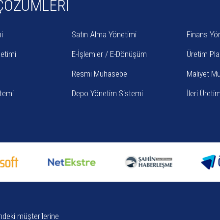
ÇÖZÜMLERİ
i
Satın Alma Yönetimi
Finans Yö
etimi
E-İşlemler / E-Dönüşüm
Üretim Pl
Resmi Muhasebe
Maliyet M
temi
Depo Yönetim Sistemi
İleri Üret
ndeki müşterilerine