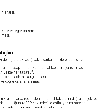
n analizi.
ok) ile entegre çalışma.
ılması.
ajları
dönüştürerek, aşağıdaki avantajları elde edebilirsiniz:
şekilde hesaplanması ve finansal tablolara yansıtılması.
n ve kaynak tasarrufu.
n otomatik olarak karşılanması.
ı ve doğru kararlar alınması.
ortamlarda işletmelerin finansal tablolarını doğru bir şekilde
arak, sunduğumuz ERP çözümleri ile enflasyon muhasebesi
ne katkıda bulunmanıza yardımcı oluyoruz.