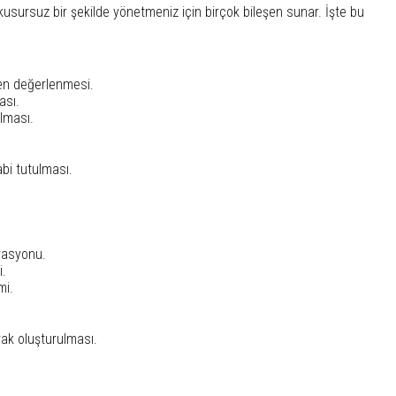
sursuz bir şekilde yönetmeniz için birçok bileşen sunar. İşte bu
den değerlenmesi.
ası.
lması.
bi tutulması.
rasyonu.
i.
mi.
rak oluşturulması.