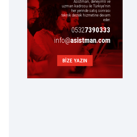
Asistman, deneyimli ve
uzman kadrosu ile Türkiye'nin
her yerinde satış sonrası
teknik destek hizmetine devam
eder.
0532
7390333
info@
asistman.com
BİZE YAZIN